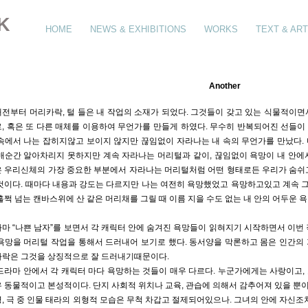
K
HOME
NEWS & EXHIBITIONS
WORKS
TEXT & ART
Another
전부터 머리카락, 털 들은 내 작업의 소재가 되었다. 그것들이 갖고 있는 식물적이면
, 혹은 또 다른 매체를 이용하여 무언가를 만들게 하였다. 무수히 반복되어진 선들이 
속에서 나는 잡히지않고 보이지 않지만 끊임없이 자라나는 내 속의 무언가를 만났다.
매순간 알아차리지 못하지만 계속 자라나는 머리털과 같이, 끊임없이 욕망이 내 안에
 우리신체의 가장 중요한 부분에서 자라나는 머리털처럼 어떤 형태로든 우리가 숨쉬
것이다. 때마다 내용과 강도는 다르지만 나는 여전히 욕망했었고 욕망하고있고 계속 그러
훌쩍 넘는 캔바스위에 산 같은 머리채를 그릴 때 이름 지을 수도 없는 내 안의 어두운
마 “나쁜 남자”를 보면서 각 캐릭터 안에 숨겨진 욕망들이 읽혀지기 시작하면서 이번 
욕망을 머리털 작업을 통해서 드러내어 보기로 했다. 동서양을 막론하고 몸은 인간의
락은 그것을 상징적으로 잘 드러내기때문이다.
드라마 안에서 각 캐릭터 마다 욕망하는 것들이 매우 다르다. 누군가에게는 사랑이고,
 동물적이고 본성적이다. 단지 사회적 위치나 교육, 관습에 의해서 감추어져 있을 뿐
, 극 중 인물 태라의 외형적 모습은 무척 차갑고 절제되어있으나. 그녀의 안에 자신조