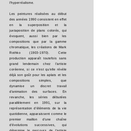
l’hyperréalisme.
Les peintures réalisées au début
des années 1990 consistent en effet
en la superposition et la
juxtaposition de plans colorés, qui
évoquent, aussi bien par les
compositions que par la gamme
chromatique, les créations de Mark
Rothko
(1903-1970)
. Cette
production apparaît toutefois sans
grand lendemain chez l’artiste
coréenne, si ce n’est qu’elle révèle
déjà son goût pour les aplats et les
compositions simples, que
dynamise un discret travail
d’animation des surfaces. En
revanche, les séries débutées
parallèlement en 1991, sur la
représentation d’éléments de la vie
quotidienne, apparaissent comme le
premier maillon d’une chaîne
d’évolutions successives, qui
détermine le parcours de l’artiste