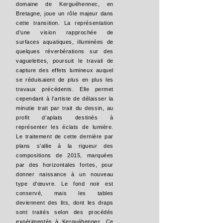
domaine de Kerguéhennec, en
Bretagne, joue un rôle majeur dans
cette transition. La représentation
d’une vision rapprochée de
surfaces aquatiques, illuminées de
quelques réverbérations sur des
vaguelettes, poursuit le travail de
capture des effets lumineux auquel
se réduisaient de plus en plus les
travaux précédents. Elle permet
cependant à l’artiste de délaisser la
minutie trait par trait du dessin, au
profit d’aplats destinés à
représenter les éclats de lumière.
Le traitement de cette dernière par
plans s’allie à la rigueur des
compositions de 2015, marquées
par des horizontales fortes, pour
donner naissance à un nouveau
type d’œuvre. Le fond noir est
conservé, mais les tables
deviennent des lits, dont les draps
sont traités selon des procédés
expérimentés à Kerguéhennec. Ce