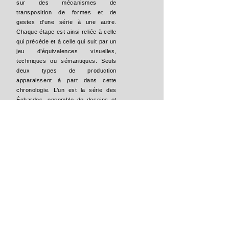
sur des mécanismes de
transposition de formes et de
gestes d’une série à une autre.
Chaque étape est ainsi reliée à celle
qui précède et à celle qui suit par un
jeu d’équivalences visuelles,
techniques ou sémantiques. Seuls
deux types de production
apparaissent à part dans cette
chronologie. L’un est la série des
Échardes, ensemble de dessins et
de reliefs réalisé entre 2003 et
2010, l’autre celle des
Constellations, qui s’étend de 2009
à 2014. Leur originalité thématique
et technique, hors quelques essais
d’installation reprenant le thème des
chevelures et une pratique
ponctuelle de la photographie, leur
confère un statut particulier au sein
d’une œuvre dont la cohérence est
par ailleurs très affirmée. Cette
singularité éclaire certains aspects
du travail de Yoo Hye-Sook,