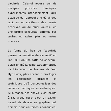
d’échelle. Celui-ci repose sur de
multiples procédés plastiques
expérimentés précédemment, qu’il
s’agisse de reproduire le détail des
textures et accidents des sujets
observés ou de muer ceux-ci en
une simple silhouette, obtenue par
taches ou aplats plus ou moins
nuancés.
La forme du fruit de l’arachide
permet la mutation de ce motif en
l’an 2000 en une natte de cheveux,
selon un mécanisme caractéristique
de l’évolution de l’œuvre de Yoo
Hye-Sook, plus encline à privilégier
les continuités formelles et
techniques qu’à conceptualiser des
ruptures théoriques et esthétiques.
Si la masse des cheveux est peinte
à l’acrylique noire, c’est un patient
travail de dessin au graphite qui,
comme pour certaines cacahuètes,