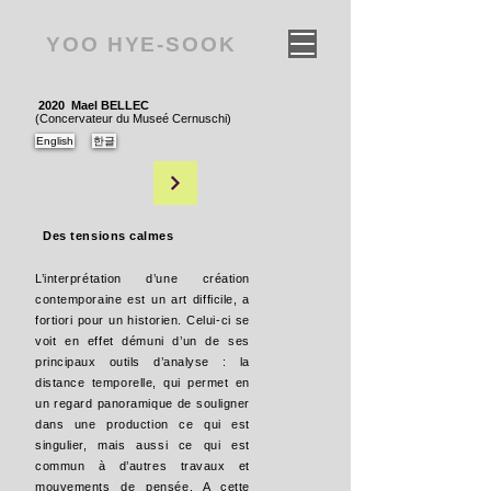
YOO HYE-SOOK
2020 Mael BELLEC
(Concervateur du Museé Cernuschi)
English
한글
Des tensions calmes
L’interprétation d’une création
contemporaine est un art difficile, a
fortiori pour un historien. Celui-ci se
voit en effet démuni d’un de ses
principaux outils d’analyse : la
distance temporelle, qui permet en
un regard panoramique de souligner
dans une production ce qui est
singulier, mais aussi ce qui est
commun à d’autres travaux et
mouvements de pensée. A cette