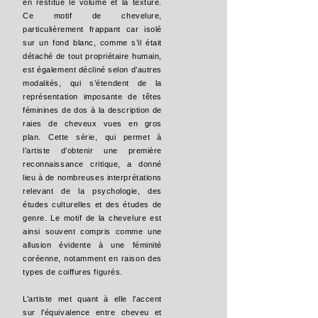
en restitue le volume et la texture.
Ce motif de chevelure,
particulièrement frappant car isolé
sur un fond blanc, comme s’il était
détaché de tout propriétaire humain,
est également décliné selon d’autres
modalités, qui s’étendent de la
représentation imposante de têtes
féminines de dos à la description de
raies de cheveux vues en gros
plan. Cette série, qui permet à
l’artiste d’obtenir une première
reconnaissance critique, a donné
lieu à de nombreuses interprétations
relevant de la psychologie, des
études culturelles et des études de
genre. Le motif de la chevelure est
ainsi souvent compris comme une
allusion évidente à une féminité
coréenne, notamment en raison des
types de coiffures figurés.
L’artiste met quant à elle l’accent
sur l’équivalence entre cheveu et