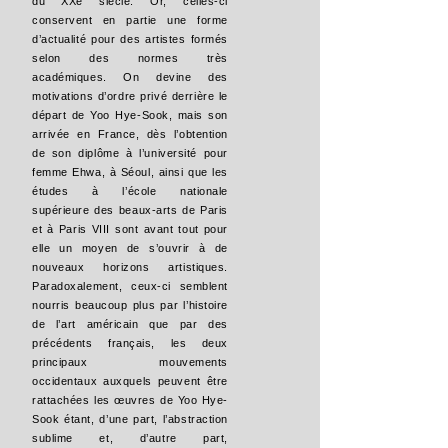
du XXe siècle. Or, celles-ci
conservent en partie une forme
d’actualité pour des artistes formés
selon des normes très
académiques. On devine des
motivations d’ordre privé derrière le
départ de Yoo Hye-Sook, mais son
arrivée en France, dès l’obtention
de son diplôme à l’université pour
femme Ehwa, à Séoul, ainsi que les
études à l’école nationale
supérieure des beaux-arts de Paris
et à Paris VIII sont avant tout pour
elle un moyen de s’ouvrir à de
nouveaux horizons artistiques.
Paradoxalement, ceux-ci semblent
nourris beaucoup plus par l’histoire
de l’art américain que par des
précédents français, les deux
principaux mouvements
occidentaux auxquels peuvent être
rattachées les œuvres de Yoo Hye-
Sook étant, d’une part, l’abstraction
sublime et, d’autre part,