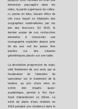
jusqu’en 2013 introduit en effet une
dimension paysagère dans les
toiles, la partie supérieure de celles-
ci, peinte en bleu, faisant office de
ciel sous lequel se déploient des
orographies matérialisées par les
plis des fourrures. En 2015, le
dernier avatar de ces recherches
destinées à renouveler une
iconographie exploitée depuis près
de dix ans voit les peaux être
posées sur des volumes
géométriques placés sur une table.
La dissolution progressive du sujet,
vidé finalement de son sens par la
focalisation de l’attention du
spectateur sur le traitement de la
lumière, au prix d’une mise en
scène des drapés quasi-
académique, permet à Yoo Hye-
Sook d’abandonner ce thème. La
série de plans d’eau réalisée en
2016 pendant une résidence dans le